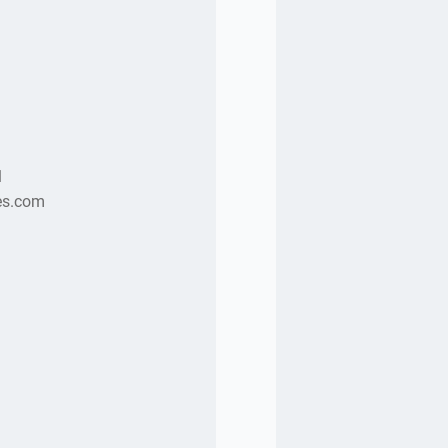
1
es.com