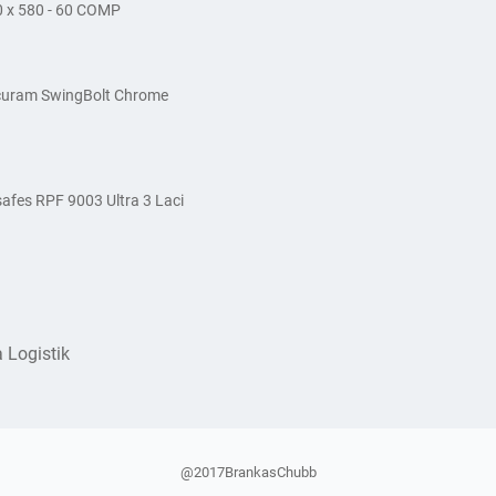
0 x 580 - 60 COMP
ecuram SwingBolt Chrome
fes RPF 9003 Ultra 3 Laci
 Logistik
@2017BrankasChubb