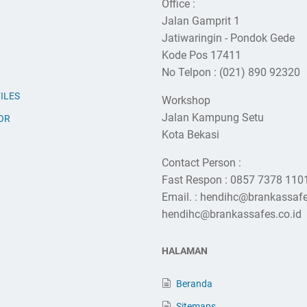
Office :
Jalan Gamprit 1
Jatiwaringin - Pondok Gede
Kode Pos 17411
No Telpon : (021) 890 92320
ILES
Workshop
Jalan Kampung Setu
OR
Kota Bekasi
Contact Person :
Fast Respon : 0857 7378 110
Email. : hendihc@brankassaf
hendihc@brankassafes.co.id
HALAMAN
Beranda
Sitemaps