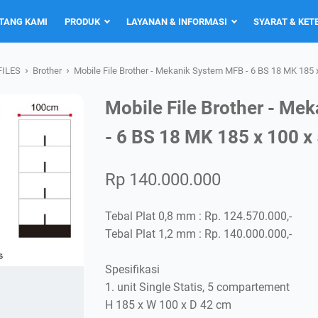
TANG KAMI
PRODUK
LAYANAN & INFORMASI
SYARAT & KE
›
›
FILES
Brother
Mobile File Brother - Mekanik System MFB - 6 BS 18 MK 185 
Mobile File Brother - M
- 6 BS 18 MK 185 x 100 
Rp 140.000.000
Tebal Plat 0,8 mm : Rp. 124.570.000,-
Tebal Plat 1,2 mm : Rp. 140.000.000,-
Spesifikasi
1. unit Single Statis, 5 compartement
H 185 x W 100 x D 42 cm