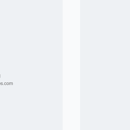
1
es.com