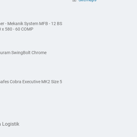
ther - Mekanik System MFB - 12 BS
0 x 580 - 60 COMP
ecuram SwingBolt Chrome
afes Cobra Executive MK2 Size 5
 Logistik