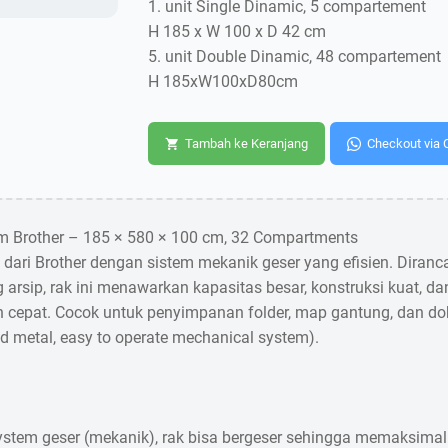
1. unit Single Dinamic, 5 compartement
H 185 x W 100 x D 42 cm
5. unit Double Dinamic, 48 compartement
H 185xW100xD80cm
Tambah ke Keranjang
Checkout via 
em Brother – 185 × 580 × 100 cm, 32 Compartments
 dari Brother dengan sistem mekanik geser yang efisien. Diran
g arsip, rak ini menawarkan kapasitas besar, konstruksi kuat, d
 cepat. Cocok untuk penyimpanan folder, map gantung, dan do
d metal, easy to operate mechanical system).
system geser (mekanik), rak bisa bergeser sehingga memaksim